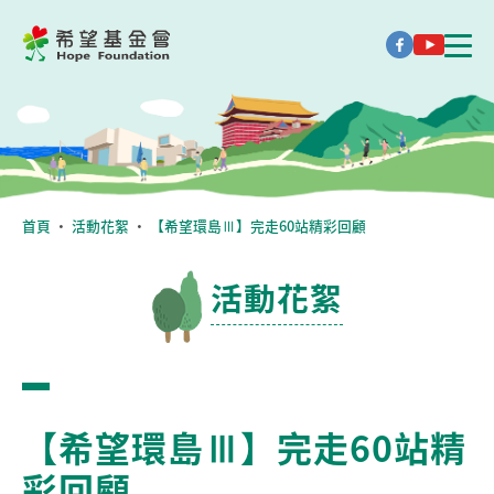
首頁
・
活動花絮
・
【希望環島Ⅲ】完走60站精彩回顧
活動花絮
【希望環島Ⅲ】完走60站精
彩回顧