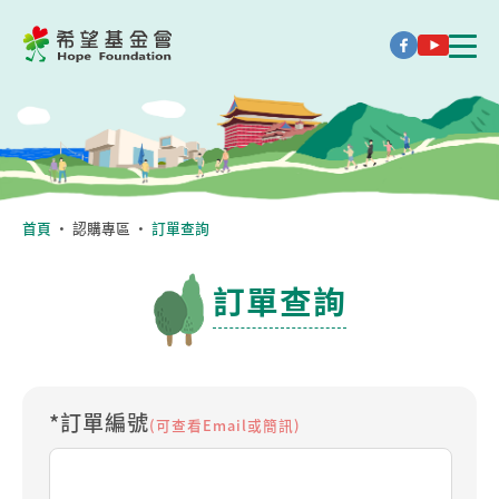
首頁
・
認購專區
・
訂單查詢
訂單查詢
*訂單編號
(可查看Email或簡訊)