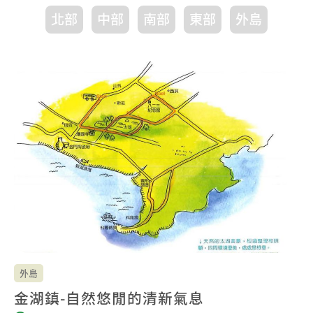
北部
中部
南部
東部
外島
外島
金湖鎮-自然悠閒的清新氣息