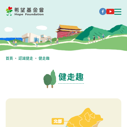
首頁
・
認識健走
・
健走趣
健走趣