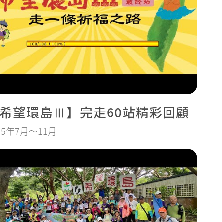
希望環島Ⅲ】完走60站精彩回顧
25年7月～11月