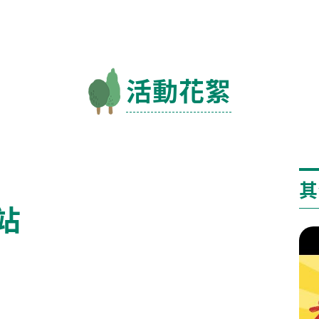
活動花絮
其
站