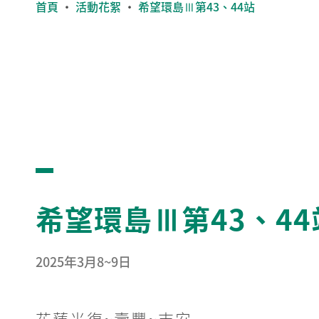
首頁
・
活動花絮
・
希望環島Ⅲ第43、44站
希望環島Ⅲ第43、44
2025年3月8~9日
花蓮光復~壽豐~吉安