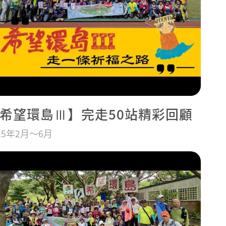
希望環島Ⅲ】完走50站精彩回顧
25年2月～6月