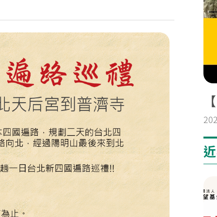
【
20
近